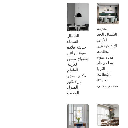
الحديثة
الشمال الحد
الشمال
الأدنى
السماء
الإبداعية غير
حديقة قلادة
النظامية
ضوء الراتنج
قلادة ضوء
مصباح معلق
مطعم قاد
لغرفة
الثريا
الطعام
الإيطالية
مكتب متجر
الحديثة
بار ديكور
مصمم مقهى
المنزل
الحديث