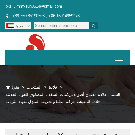

Jimmysun0514@gmail.com
+86-760-85190506，+86-15914659973



العربية
Toggl

>
قلادة
>
المنتجات
>
منزل
الشمال قلادة مصباح أضواء تركيبات السقف البيضاوي الفول الحديثة
قلادة المعيشة غرفة الطعام شريط المنزل ضوء الثريات