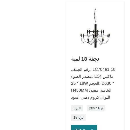
نجفة 18 لمبة
رقم الصنف: LC70461-18
مصدر الضوء: E14 ماكس
18 * 25W الحجم: D630 *
H450MM الخامة: معدن
اللون: كروم ذهبي أسود
ثريا 2097
الثريا
18 ثريا