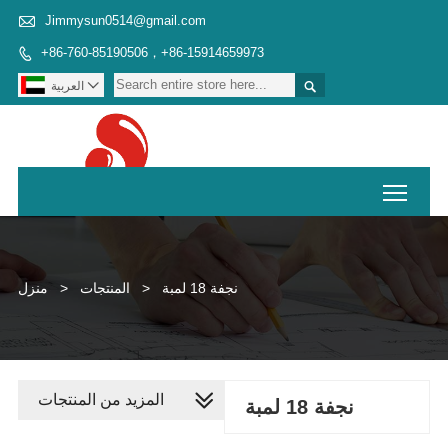

Jimmysun0514@gmail.com
+86-760-85190506，+86-15914659973



العربية
Toggl
نجفة 18 لمبة
>
المنتجات
>
منزل
المزيد من المنتجات
نجفة 18 لمبة