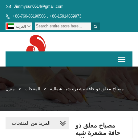

Jimmysun0514@gmail.com
+86-760-85190506，+86-15914659973



العربية
Toggl
مصباح معلق ذو حافة مشعرة شبه شمالية
>
المنتجات
>
منزل
المزيد من المنتجات
مصباح معلق ذو
حافة مشعرة شبه