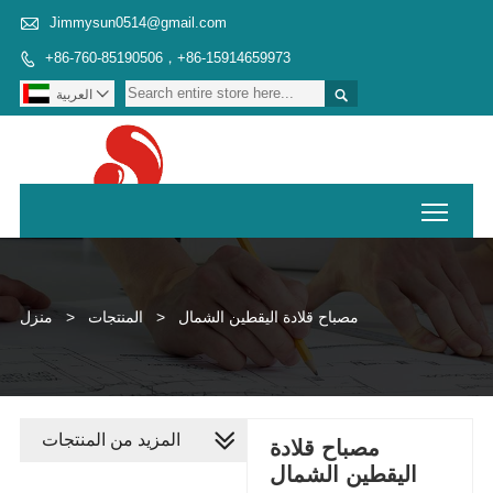

Jimmysun0514@gmail.com
+86-760-85190506，+86-15914659973



العربية
Toggl
مصباح قلادة اليقطين الشمال
>
المنتجات
>
منزل
المزيد من المنتجات
مصباح قلادة
اليقطين الشمال