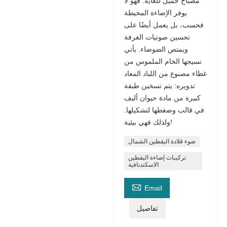
مصباح جميل للغاية. فهو لا
يوفر الإضاءة المحيطة
فحسب، بل يعمل أيضًا على
تحسين صوتيات الغرفة
ويمتص الضوضاء. يأتي
نسيجها الخام الملموس من
غطاء مصنوع من اللباد المعاد
تدويره: يتم تسخين طبقة
كبيرة من مادة حيوان أليف
في قالب وضغطها لتشكيلها.
ولذلك فهي بيئية!
ضوء قلادة اليقطين الشمال
تركيبات إضاءة اليقطين
الاسكندنافية

Email
تفاصيل