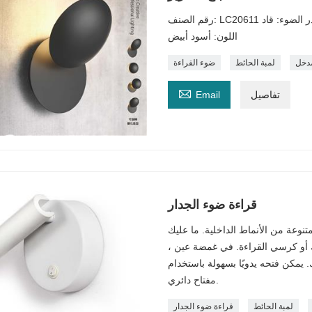
رقم الصنف: LC20611 مصدر الضوء: قاد Max5W الحجم: L160 * H160 * D120MM الخامة: معدن
اللون: أسود أبيض
مدخل
لمبة الحائط
ضوء القراءة

تفاصيل
Email
قراءة ضوء الجدار
نوعة من الأنماط الداخلية. ما عليك
أو كرسي القراءة. في غمضة عين ،
 يمكن فتحه يدويًا بسهولة باستخدام
مفتاح دائري.
لمبة الحائط
قراءة ضوء الجدار