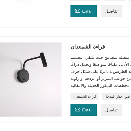

تفاصيل
Email
قراءة الشمعدان
متصلة بمصابيح حيث يلتقي التصميم
لأدنى مفتاحًا متواضعًا وتحمل ذراعًا
دائريًا على شكل حرف L متناسب جيدًا ينتهي بمصباح قاد قوي. تظهر الأذرع أيضًا عند كلا الطرفين
من جوانب السرير أو الردهة أو زاوية
ضوء جدار المدخل
قراءة الشمعدان

تفاصيل
Email