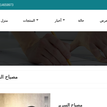
914659973
لعرض
حالة
أخبار
المنتجات
منزل
مصباح ال
مصباح السرير