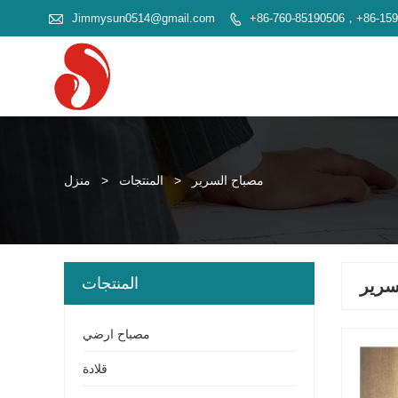

Jimmysun0514@gmail.com
+86-760-85190506，+86-15

مصباح السرير
>
المنتجات
>
منزل
المنتجات
سرير
مصباح ارضي
قلادة