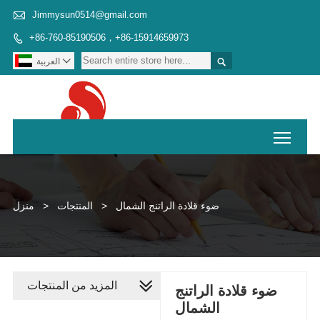

Jimmysun0514@gmail.com
+86-760-85190506，+86-15914659973



العربية
Toggl
ضوء قلادة الراتنج الشمال
>
المنتجات
>
منزل
المزيد من المنتجات
ضوء قلادة الراتنج
الشمال